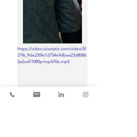
https://video.wixstatic.com/video/5f
27f6_9de230fe7d754e9dbea23d8086
2a2cef/1080p/mp4/file.mp4
Rückblick mit Weitblick – Apéro