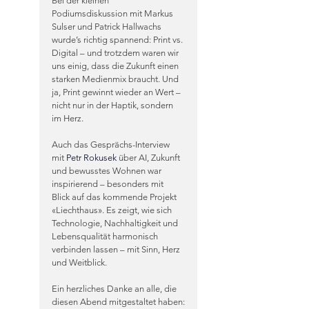
Bei der kleinen 
Podiumsdiskussion mit Markus 
Sulser und Patrick Hallwachs 
wurde’s richtig spannend: Print vs. 
Digital – und trotzdem waren wir 
uns einig, dass die Zukunft einen 
starken Medienmix braucht. Und 
ja, Print gewinnt wieder an Wert – 
nicht nur in der Haptik, sondern 
im Herz.
Auch das Gesprächs-Interview 
mit 
Petr Rokusek
über AI, Zukunft 
und bewusstes Wohnen war 
inspirierend – besonders mit 
Blick auf das kommende Projekt 
«Liechthaus». Es zeigt, wie sich 
Technologie, Nachhaltigkeit und 
Lebensqualität harmonisch 
verbinden lassen – mit Sinn, Herz 
und Weitblick. 
Ein herzliches Danke an alle, die 
diesen Abend mitgestaltet haben: