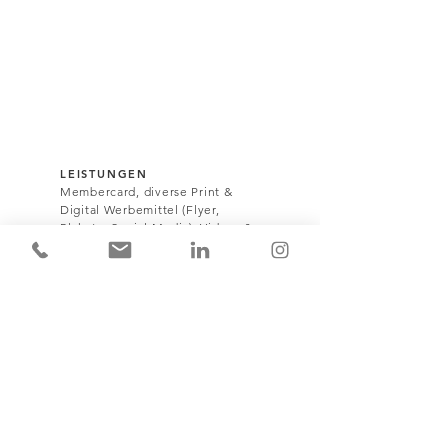
LEISTUNGEN
Membercard, diverse Print &
Digital Werbemittel (Flyer,
Plakate, Social Media), Videos &
Fotos, Diverse Beschriftungen